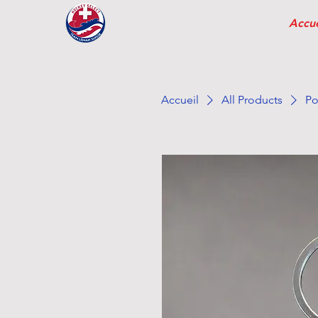
Accue
Accueil
All Products
Po