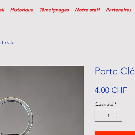
il
Historique
Témoignages
Notre staff
Partenaires
rte Clé
Porte Clé
Pr
4.00 CHF
Quantité
*