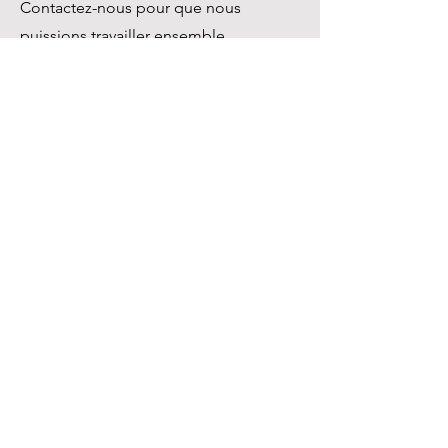
Contactez-nous pour que nous
puissions travailler ensemble.
Prénom
Nom de famille
E-mail
Société